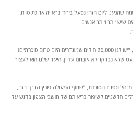
שמח שהגענו ליום הזה! נפעל ביחד בראייה ארוכת טווח,
ם שיש יותר ויותר אנשים
ד"ר טנוס כורזום המנהל הרפואי של מחוז צפון אמר, "יש לנו 26,000 חולים שמוגדרים היום טרום סוכרתיים!
עט שלא נבדקו ולא אובחנו עדיין. היעד שלנו הוא לעצור
ית מנהל ספרת הסוכרת, "שתוף הפעולה פורץ הדרך הזה,
דלים חדשניים לשיפור בריאותם של תושבי הצפון בדגש על