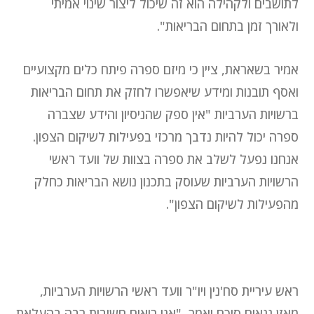
לתושבים ולקהילה הוא זה שיכול ליצור שינוי אמיתי
ולאורך זמן בתחום הבריאות".
אמיר בשאראת, ציין כי מיזם ספרה פיתח כלים מקצועיים
ואסף תובנות ומידע שיאפשרו לחזק את תחום הבריאות
ברשויות הערביות "אין ספק שהניסיון והידע שצברה
ספרה יכול להיות נדבך מרכזי בפעילות לשיקום הצפון.
אנחנו נפעל לשלב את ספרה בצוות של וועד ראשי
הרשויות הערביות שעוסק בתכנון נושא הבריאות כחלק
מהפעילות לשיקום הצפון".
ראש עיריית סח'נין ויו"ר וועד ראשי הרשויות הערביות,
מאזן גנאים סיכם ואמר, "אנו רואים חשיבות רבה בהעלאת