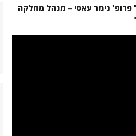
 פרופ' נימר עאסי – מנהל מחלקה