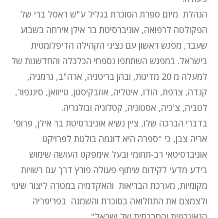
הנהלת מיזם ספרת הסוכרת בגליל ע"ש ראסל ברי של
הפקולטה לרפואה, אוניברסיטת בר אילן אירחה בשבוע
שעבר, מפגש ראשון עם נציגי הקהילה הדיפלומטית
בישראל. במפגש השתתפו נספחי הכלכלה והחדשנות של
למעלה מ 20 מדינות, ובהן בריטניה, ארה"ב, גרמניה,
קנדה, צרפת, הודו, איטליה, אוזבקיסטן, טייוואן, סינגפור,
לטביה, צ'כיה, אסטוניה, קטלוניה ובולגריה.
בדברי הברכה שלו, ציין נשיא אוניברסיטת בר אילן, פרופ'
אריה צבן, כי "ספרה היא דוגמה בולטת לפרויקט
אוניברסיטאי רב-תחומי ובעל אימפקט העושה שימוש
בידע מדעי לקידום שיתוף פעולה פורץ דרך עם רשויות
מקומיות, מערכת הבריאות והאקדמיה במטרה ליצור שינוי
ולצמצם את התחלואה בסוכרת והשמנה בפריפריה
הגאוגרפית והחברתית של ישראל"