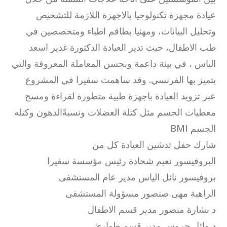
عيادة مجهزة تكنولوجيا بالاجهزة اللازمة للتشخيص
وتحليل البيانات، ومهنيا بطاقم اطباء ومتخصصين في
طب الاطفال، حيث تدير العيادة الدكتورة غدير اسعد
الياس ، في بيئة داعمة وبحسن المعاملة المعروفة والتي
يتميز بها الفرنسي. وقد ساهمت سفيرا في المشروع
عبر تزويد العيادة باجهزة طبية متطورة لقراءة ومسح
معطيات الجسم مثل كتلة العضلات ونسبةًالدهون وكتله
الجسم BMI
شارك حفل تدشين العيادة كل من
البروفيسور نعيم شحادة رئيس مؤسسة سفيرا
بروفيسور نائل الياس مدير عام المستشفى
الراهبة مهى صنصور مسؤولة المستشفى
د بشارة منصور مدير قسم الاطفال
د وائل جروس مدير قسم طوارئ