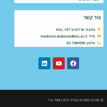
צור קשר
כתובת: ארלוזרוב 107, צפת
מייל: medicine.diabetes@biu.ac.il
טלפון: 03-7384599
© ספרת הסוכרת בגליל ע"ש ראסל ברי