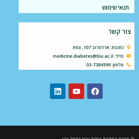
תנאי שימוש
צור קשר
כתובת: ארלוזרוב 107, צפת
מייל: medicine.diabetes@biu.ac.il
טלפון: 03-7384599
© ספרת הסוכרת בגליל ע"ש ראסל ברי