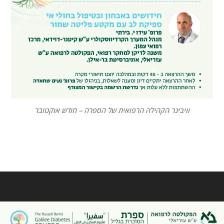
וויבינר הקהילה הרפואית של הספרה – חודש אוקטובר