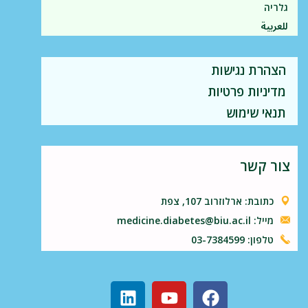
גלריה
للعربية
הצהרת נגישות
מדיניות פרטיות
תנאי שימוש
צור קשר
כתובת: ארלוזרוב 107, צפת
מייל: medicine.diabetes@biu.ac.il
טלפון: 03-7384599